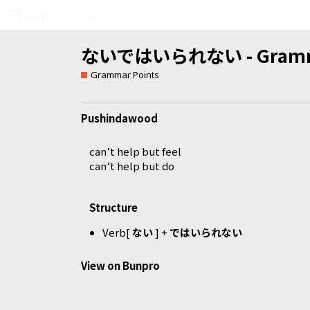
ないではいられない - Grammar
Grammar Points
Pushindawood
can’t help but feel
can’t help but do
Structure
Verb[
ない
] +
ではいられない
View on Bunpro