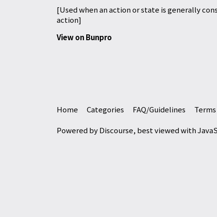
[Used when an action or state is generally con
action]
View on Bunpro
Home
Categories
FAQ/Guidelines
Terms 
Powered by
Discourse
, best viewed with Java